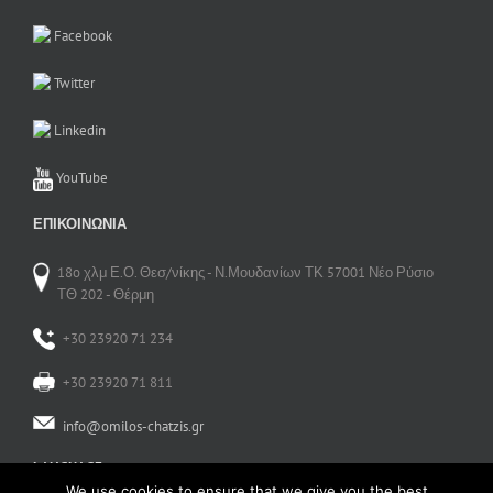
Facebook
Twitter
Linkedin
YouTube
ΕΠΙΚΟΙΝΩΝΊΑ
18o χλμ Ε.Ο. Θεσ/νίκης - Ν.Μουδανίων ΤΚ 57001 Νέο Ρύσιο
ΤΘ 202 - Θέρμη
+30 23920 71 234
+30 23920 71 811
info@omilos-chatzis.gr
LANGUAGE
We use cookies to ensure that we give you the best