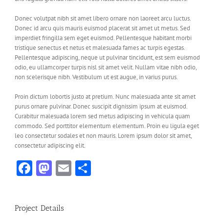
Donec volutpat nibh sit amet libero ornare non laoreet arcu luctus.
Donec id arcu quis mauris euismod placerat sit amet ut metus. Sed
imperdiet fringilla sem eget euismod. Pellentesque habitant morbi
tristique senectus et netus et malesuada fames ac turpis egestas.
Pellentesque adipiscing, neque ut pulvinar tincidunt, est sem euismod
odio, eu ullamcorper turpis nisl sit amet velit. Nullam vitae nibh odio,
non scelerisque nibh. Vestibulum ut est augue, in varius purus.
Proin dictum lobortis justo at pretium. Nunc malesuada ante sit amet
purus ornare pulvinar. Donec suscipit dignissim ipsum at euismod.
Curabitur malesuada lorem sed metus adipiscing in vehicula quam
commodo. Sed porttitor elementum elementum. Proin eu ligula eget
leo consectetur sodales et non mauris. Lorem ipsum dolor sit amet,
consectetur adipiscing elit.
Facebook
Mastodon
Email
Share
Project Details