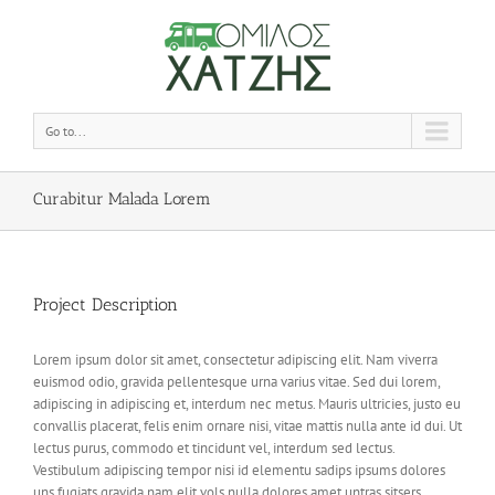
Go to...
Curabitur Malada Lorem
Project Description
Lorem ipsum dolor sit amet, consectetur adipiscing elit. Nam viverra
euismod odio, gravida pellentesque urna varius vitae. Sed dui lorem,
adipiscing in adipiscing et, interdum nec metus. Mauris ultricies, justo eu
convallis placerat, felis enim ornare nisi, vitae mattis nulla ante id dui. Ut
lectus purus, commodo et tincidunt vel, interdum sed lectus.
Vestibulum adipiscing tempor nisi id elementu sadips ipsums dolores
uns fugiats gravida nam elit vols nulla dolores amet untras sitsers.