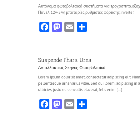
Αυτόνομα φωτοβολταικά συστήματα για τροχόσπιτα,εξοχι
Πανελ 12v-24v, μπαταρίες,ρυθμιστές φόρτισης,inverter.
Facebook
Mastodon
Email
Share
Mauris Fringilla Vo
Ανταλλακτικά
Σκηνές
Τρ
Suspende Phara Urna
Ανταλλακτικά
,
Σκηνές
,
Φωτοβολταϊκά
Lorem ipsum dolor sit amet, consectetur adipiscing elit. Nam
pellentesque urna varius vitae. Sed dui lorem, adipiscing in 
ultricies, justo eu convallis placerat, felis enim […]
Facebook
Mastodon
Email
Share