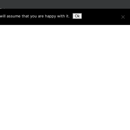
Twitter
ill assume that you are happy with it.
Ok
Linkedin
YouTube