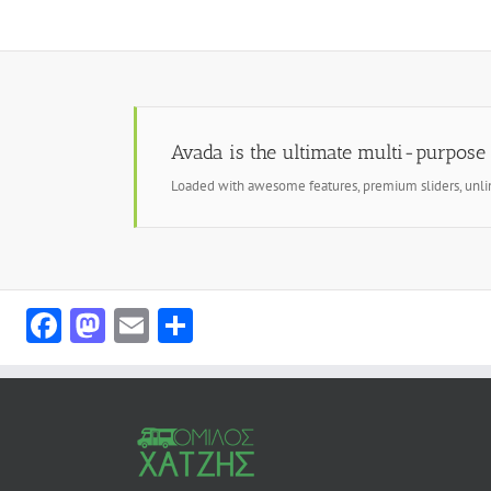
Avada is the ultimate multi-purpose
Loaded with awesome features, premium sliders, unl
Facebook
Mastodon
Email
Share