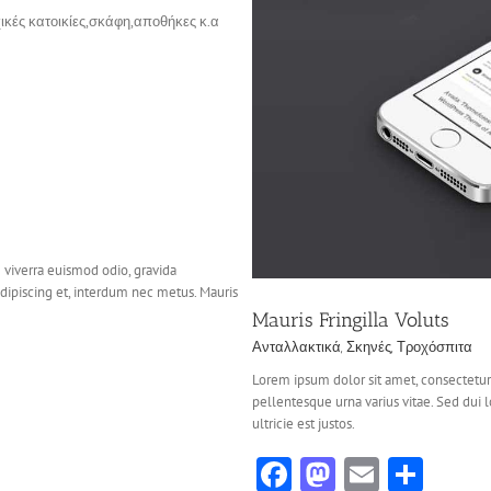
κές κατοικίες,σκάφη,αποθήκες κ.α
luts
οχόσπιτα
 viverra euismod odio, gravida
adipiscing et, interdum nec metus. Mauris
Mauris Fringilla Voluts
Ανταλλακτικά
,
Σκηνές
,
Τροχόσπιτα
Lorem ipsum dolor sit amet, consectetur 
pellentesque urna varius vitae. Sed dui 
ultricie est justos.
Facebook
Mastodon
Email
Sha