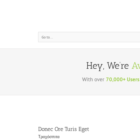
Go to...
Hey, We’re
A
With over
70,000+ Users
Donec Ore Turis Eget
Τροχόσπιτα