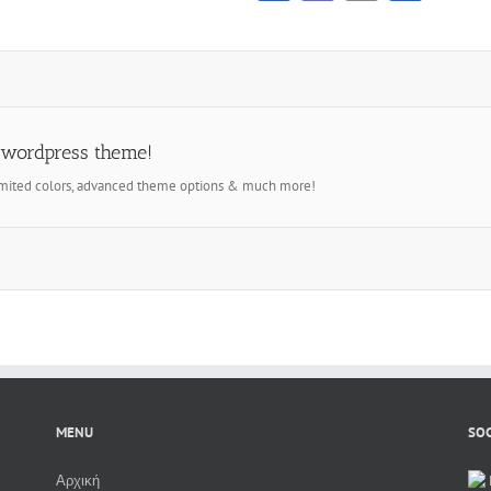
 wordpress theme!
imited colors, advanced theme options & much more!
MENU
SOC
Αρχική