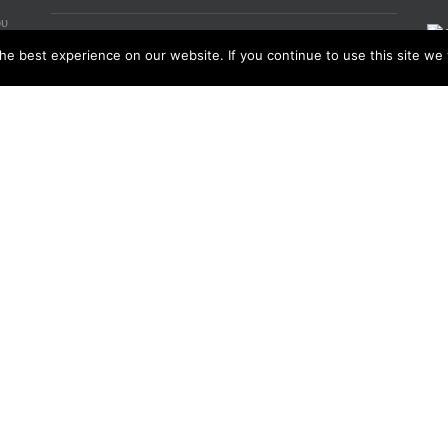
ου
Εταιρεία
e best experience on our website. If you continue to use this site we w
Προϊόντα
Επισκευή
Νέα
Επικοινωνία
LANGUAGE
ο