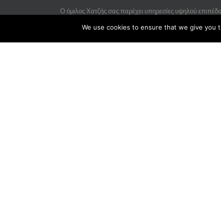
Ο όμιλος Χατζής σας παρέχει υπηρεσίες υψηλού επιπέδ
και μετά την επιλογή του τροχόσπιτου σας.
We use cookies to ensure that we give you th
Πολιτική προστασίας ιδιωτικότητας
ΕΠΙΚΟΙΝΩΝΊΑ
18o χλμ Ε.Ο. Θεσ/νίκης - Ν.Μουδανίων ΤΚ 57001 Νέ
Ρύσιο ΤΘ 202 - Θέρμη
+30 23920 71 234
+30 23920 71 811