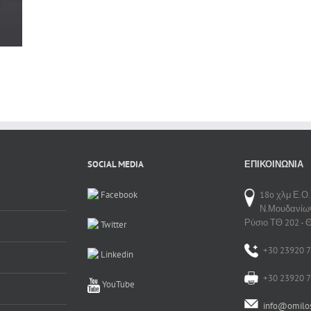
Urna
νές
SOCIAL MEDIA
ΕΠΙΚΟΙΝΩΝΊΑ
Facebook
18o χλμ Ε.Ο.
Ν.Μουδανίω
Ρύσιο ΤΘ 202 - 
Twitter
+30 23920 7
Linkedin
+30 23920 7
YouTube
info@omilos