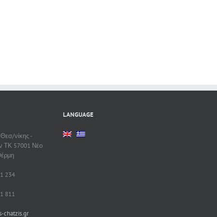
LANGUAGE
 Θεσ/νίκης -
ν ΤΚ 57001 Νέο
Θέρμη
1 234
1 811
-chatzis.gr